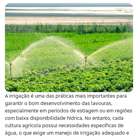
Agricultura digital
2019
2023
Máquinas Pesadas
Para mais informações sobre como configurar os cookies de
Infraestrutura
seu navegador acesse nossa
Diretiva de Privacidade
Educação e Inteligência Financeira
Salvar configurações
Equipamentos Industriais
Venda no E-agro
Rejeitar não necessários
Área do assessor
A irrigação é uma das práticas mais importantes para
garantir o bom desenvolvimento das lavouras,
especialmente em períodos de estiagem ou em regiões
com baixa disponibilidade hídrica. No entanto, cada
cultura agrícola possui necessidades específicas de
água, o que exige um manejo de irrigação adequado e