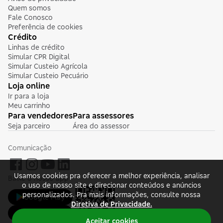
Quem somos
Fale Conosco
Preferência de cookies
Crédito
Linhas de crédito
Simular CPR Digital
Simular Custeio Agrícola
Simular Custeio Pecuário
Loja online
Ir para a loja
Meu carrinho
Para vendedores
Para assessores
Seja parceiro
Área do assessor
Comunicação
Usamos cookies pra oferecer a melhor experiência, analisar
Baixe o nosso app
o uso de nosso site e direcionar conteúdos e anúncios
personalizados. Pra mais informações, consulte nossa
Google Play
Diretiva de Privacidade.
App Store
Aceitar cookies